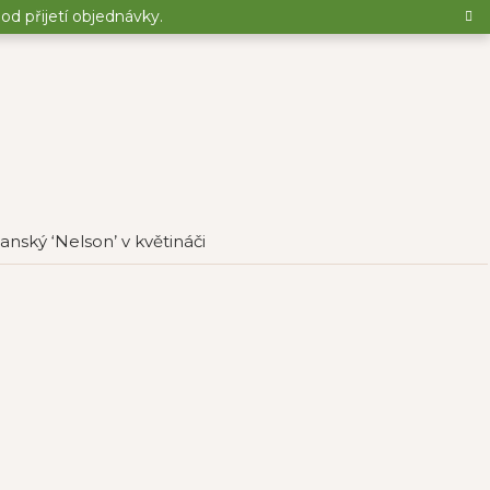
d přijetí objednávky.
anský ‘Nelson’ v květináči