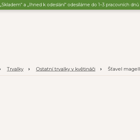
„Skladem“ a „Ihned k odeslání“ odesíláme do 1–3 pracovních dnů o
Trvalky
Ostatní trvalky v květináči
Šťavel magell