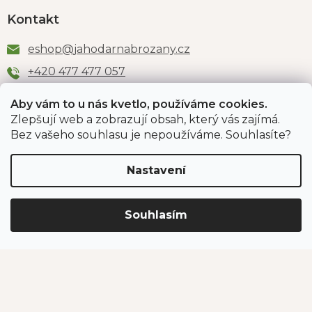
Kontakt
eshop
@
jahodarnabrozany.cz
+420 477 477 057
Aby vám to u nás kvetlo, používáme cookies.
Zlepšují web a zobrazují obsah, který vás zajímá.
Odběr newsletteru
Bez vašeho souhlasu je nepoužíváme. Souhlasíte?
Nastavení
Vložením e-mailu souhlasíte s podmínkami
ochrany
osobních údajů
.
Souhlasím
PŘIHLÁSIT SE
Jahodárna Brozany
Obchodní podmínky
Podmínky ochrany údajů