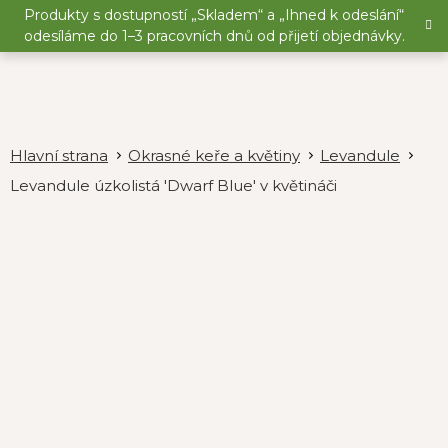
Přejít
Produkty s dostupností „Skladem“ a „Ihned k odeslání“
na
odesíláme do 1–3 pracovních dnů od přijetí objednávky.
obsah
Okrasné keře a květiny
Levandule
Levandule úzkolistá 'Dwarf Blue' v květináči