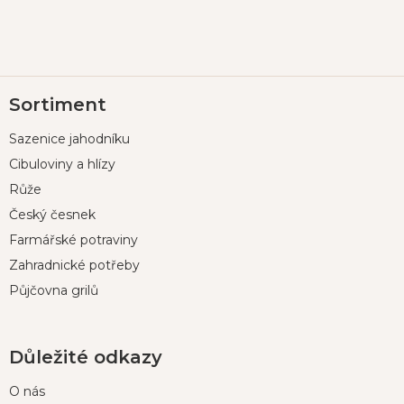
Z
Sortiment
á
p
Sazenice jahodníku
a
t
Cibuloviny a hlízy
í
Růže
Český česnek
Farmářské potraviny
Zahradnické potřeby
Půjčovna grilů
Důležité odkazy
O nás