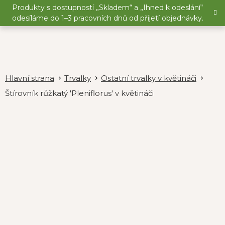
Přejít
Produkty s dostupností „Skladem“ a „Ihned k odeslání“
na
odesíláme do 1–3 pracovních dnů od přijetí objednávky.
obsah
Trvalky
Ostatní trvalky v květináči
Štírovník růžkatý 'Pleniflorus' v květináči