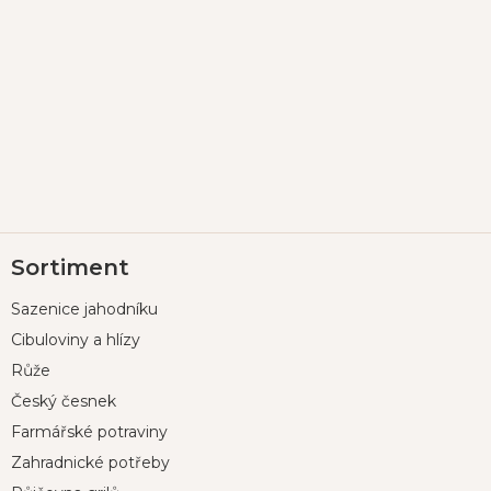
Z
Sortiment
á
p
Sazenice jahodníku
a
t
Cibuloviny a hlízy
í
Růže
Český česnek
Farmářské potraviny
Zahradnické potřeby