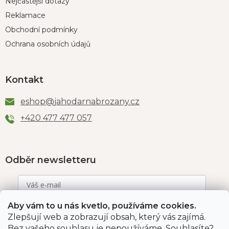
Nejčastější dotazy
Reklamace
Obchodní podmínky
Ochrana osobních údajů
Kontakt
eshop
@
jahodarnabrozany.cz
+420 477 477 057
Odběr newsletteru
Aby vám to u nás kvetlo, používáme cookies.
Vložením e-mailu souhlasíte s podmínkami
ochrany
osobních údajů
.
Zlepšují web a zobrazují obsah, který vás zajímá.
Bez vašeho souhlasu je nepoužíváme. Souhlasíte?