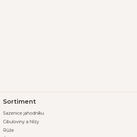
Z
Sortiment
á
p
Sazenice jahodníku
a
t
Cibuloviny a hlízy
í
Růže