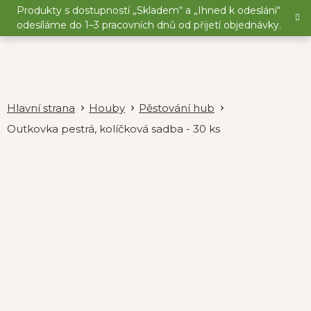
Přejít
Produkty s dostupností „Skladem“ a „Ihned k odeslání“
na
odesíláme do 1–3 pracovních dnů od přijetí objednávky.
obsah
Houby
Pěstování hub
Outkovka pestrá, kolíčková sadba - 30 ks