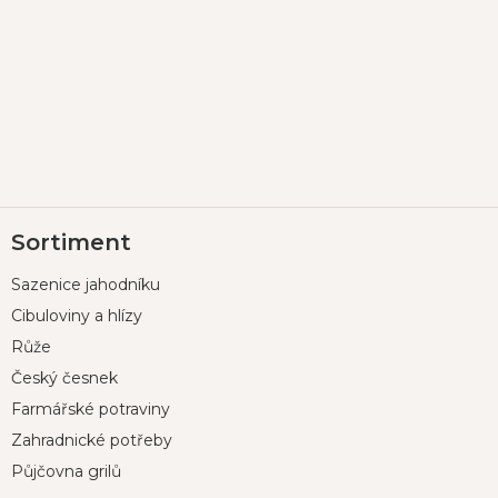
Z
Sortiment
á
p
Sazenice jahodníku
a
t
Cibuloviny a hlízy
í
Růže
Český česnek
Farmářské potraviny
Zahradnické potřeby
Půjčovna grilů