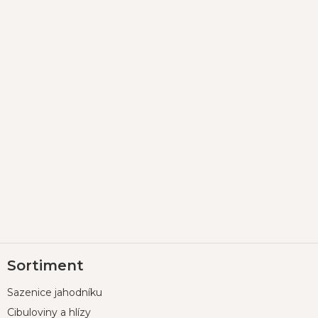
Z
Sortiment
á
p
Sazenice jahodníku
a
t
Cibuloviny a hlízy