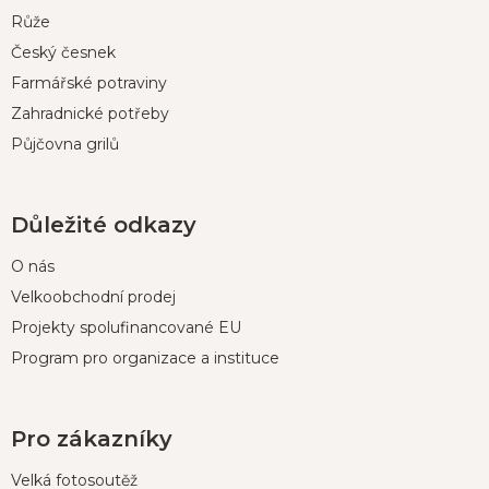
í
Růže
Český česnek
Farmářské potraviny
Zahradnické potřeby
Půjčovna grilů
Důležité odkazy
O nás
Velkoobchodní prodej
Projekty spolufinancované EU
Program pro organizace a instituce
Pro zákazníky
Velká fotosoutěž