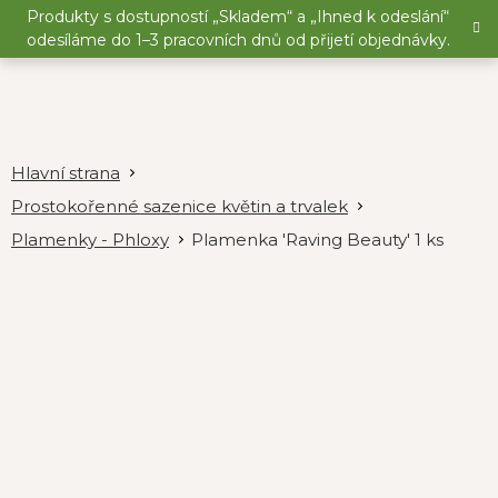
Přejít
Produkty s dostupností „Skladem“ a „Ihned k odeslání“
na
odesíláme do 1–3 pracovních dnů od přijetí objednávky.
obsah
Prostokořenné sazenice květin a trvalek
Plamenky - Phloxy
Plamenka 'Raving Beauty' 1 ks