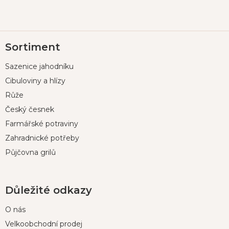
Z
Sortiment
á
p
Sazenice jahodníku
a
t
Cibuloviny a hlízy
í
Růže
Český česnek
Farmářské potraviny
Zahradnické potřeby
Půjčovna grilů
Důležité odkazy
O nás
Velkoobchodní prodej