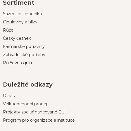
Sortiment
á
p
Sazenice jahodníku
a
t
Cibuloviny a hlízy
í
Růže
Český česnek
Farmářské potraviny
Zahradnické potřeby
Půjčovna grilů
Důležité odkazy
O nás
Velkoobchodní prodej
Projekty spolufinancované EU
Program pro organizace a instituce