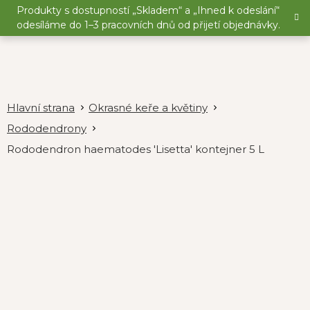
Přejít
Produkty s dostupností „Skladem“ a „Ihned k odeslání“
na
odesíláme do 1–3 pracovních dnů od přijetí objednávky.
obsah
Okrasné keře a květiny
Rododendrony
Rododendron haematodes 'Lisetta' kontejner 5 L