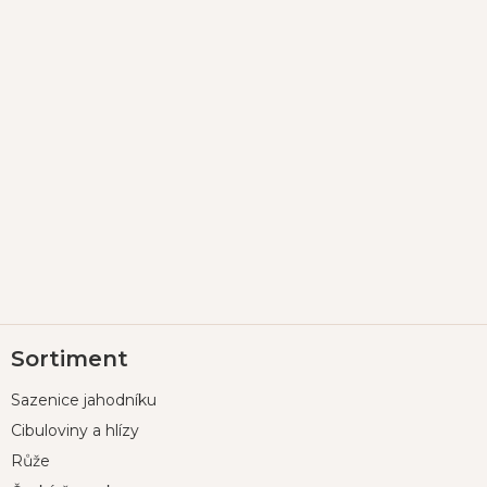
Z
Sortiment
á
p
Sazenice jahodníku
a
t
Cibuloviny a hlízy
í
Růže