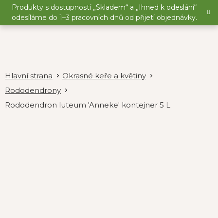
Přejít
Produkty s dostupností „Skladem“ a „Ihned k odeslání“
na
odesíláme do 1–3 pracovních dnů od přijetí objednávky.
obsah
Okrasné keře a květiny
Rododendrony
Rododendron luteum 'Anneke' kontejner 5 L