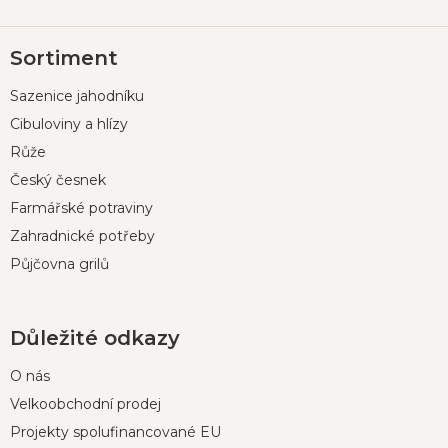
Z
Sortiment
á
p
Sazenice jahodníku
a
t
Cibuloviny a hlízy
í
Růže
Český česnek
Farmářské potraviny
Zahradnické potřeby
Půjčovna grilů
Důležité odkazy
O nás
Velkoobchodní prodej
Projekty spolufinancované EU