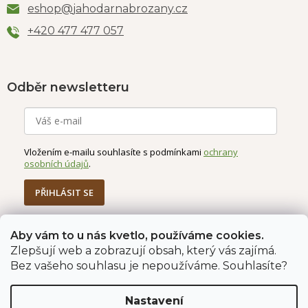
eshop
@
jahodarnabrozany.cz
+420 477 477 057
Odběr newsletteru
Vložením e-mailu souhlasíte s podmínkami
ochrany
osobních údajů
.
PŘIHLÁSIT SE
Aby vám to u nás kvetlo, používáme cookies.
Zlepšují web a zobrazují obsah, který vás zajímá.
Jahodárna Brozany
Obchodní podmínky
Bez vašeho souhlasu je nepoužíváme. Souhlasíte?
Podmínky ochrany údajů
Nastavení
Vytvořil Shoptet Premium