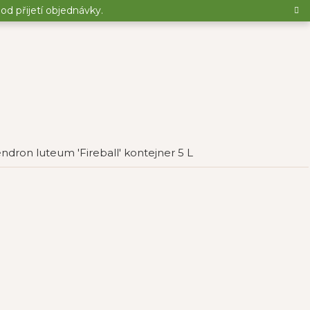
d přijetí objednávky.
dron luteum 'Fireball' kontejner 5 L