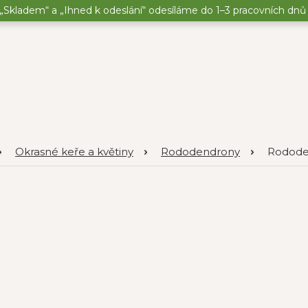
„Skladem“ a „Ihned k odeslání“ odesíláme do 1–3 pracovních dnů o
Okrasné keře a květiny
Rododendrony
Rododen