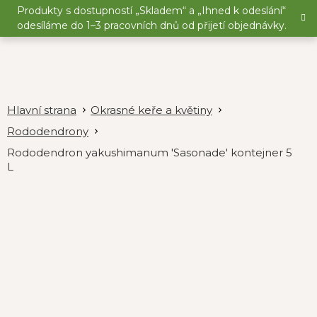
Přejít
Produkty s dostupností „Skladem“ a „Ihned k odeslání“
na
odesíláme do 1–3 pracovních dnů od přijetí objednávky.
obsah
Okrasné keře a květiny
Rododendrony
Rododendron yakushimanum 'Sasonade' kontejner 5
L