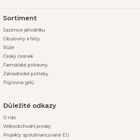
Z
Sortiment
á
p
Sazenice jahodníku
a
t
Cibuloviny a hlízy
í
Růže
Český česnek
Farmářské potraviny
Zahradnické potřeby
Půjčovna grilů
Důležité odkazy
O nás
Velkoobchodní prodej
Projekty spolufinancované EU