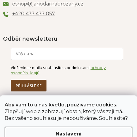
eshop
@
jahodarnabrozany.cz
+420 477 477 057
Odběr newsletteru
Vložením e-mailu souhlasíte s podmínkami
ochrany
osobních údajů
.
PŘIHLÁSIT SE
Aby vám to u nás kvetlo, používáme cookies.
Zlepšují web a zobrazují obsah, který vás zajímá.
Jahodárna Brozany
Obchodní podmínky
Bez vašeho souhlasu je nepoužíváme. Souhlasíte?
Podmínky ochrany údajů
Nastavení
Vytvořil Shoptet Premium