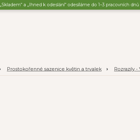
„Skladem“ a „Ihned k odeslání“ odesíláme do 1–3 pracovních dnů o
Prostokořenné sazenice květin a trvalek
Rozrazily -