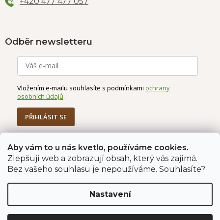
+420 477 477 057
Odběr newsletteru
Vložením e-mailu souhlasíte s podmínkami
ochrany
osobních údajů
.
PŘIHLÁSIT SE
Aby vám to u nás kvetlo, používáme cookies.
Jahodárna Brozany
Obchodní podmínky
Zlepšují web a zobrazují obsah, který vás zajímá.
Podmínky ochrany údajů
Bez vašeho souhlasu je nepoužíváme. Souhlasíte?
Nastavení
Vytvořil Shoptet Premium