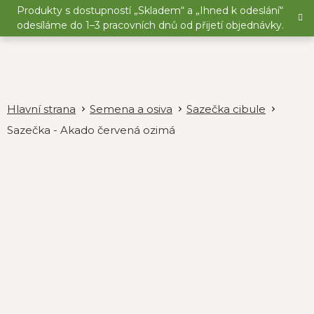
Přejít
Produkty s dostupností „Skladem“ a „Ihned k odeslání“
na
odesíláme do 1–3 pracovních dnů od přijetí objednávky.
obsah
Semena a osiva
Sazečka cibule
Sazečka - Akado červená ozimá