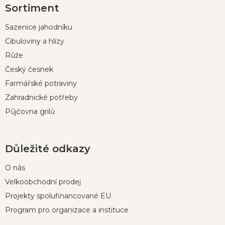
Sortiment
á
p
Sazenice jahodníku
a
t
Cibuloviny a hlízy
í
Růže
Český česnek
Farmářské potraviny
Zahradnické potřeby
Půjčovna grilů
Důležité odkazy
O nás
Velkoobchodní prodej
Projekty spolufinancované EU
Program pro organizace a instituce