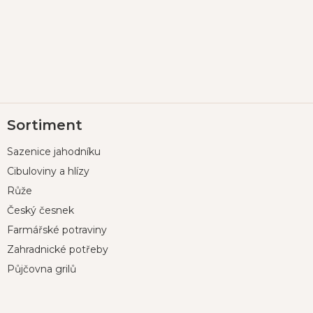
Z
Sortiment
á
p
Sazenice jahodníku
a
t
Cibuloviny a hlízy
í
Růže
Český česnek
Farmářské potraviny
Zahradnické potřeby
Půjčovna grilů