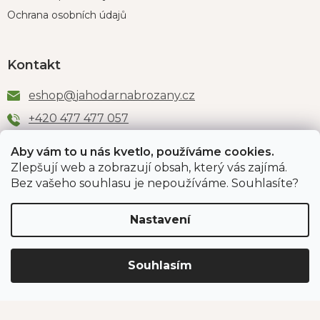
Ochrana osobních údajů
Kontakt
eshop
@
jahodarnabrozany.cz
+420 477 477 057
Aby vám to u nás kvetlo, používáme cookies.
Zlepšují web a zobrazují obsah, který vás zajímá.
Odběr newsletteru
Bez vašeho souhlasu je nepoužíváme. Souhlasíte?
Nastavení
Vložením e-mailu souhlasíte s podmínkami
ochrany
osobních údajů
.
Souhlasím
PŘIHLÁSIT SE