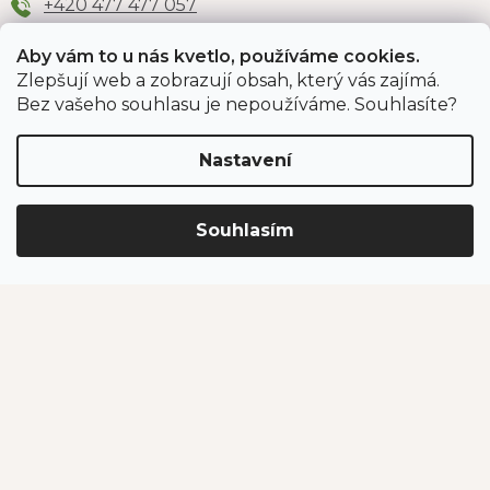
+420 477 477 057
Aby vám to u nás kvetlo, používáme cookies.
Zlepšují web a zobrazují obsah, který vás zajímá.
Odběr newsletteru
Bez vašeho souhlasu je nepoužíváme. Souhlasíte?
Nastavení
Vložením e-mailu souhlasíte s podmínkami
ochrany
osobních údajů
.
Souhlasím
PŘIHLÁSIT SE
Jahodárna Brozany
Obchodní podmínky
Podmínky ochrany údajů
Vytvořil Shoptet Premium