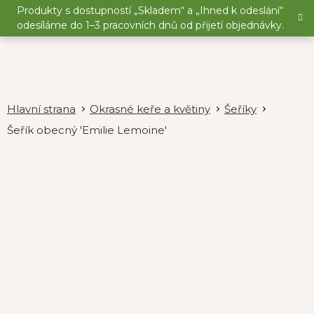
Přejít
Produkty s dostupností „Skladem“ a „Ihned k odeslání“
na
odesíláme do 1–3 pracovních dnů od přijetí objednávky.
obsah
Okrasné keře a květiny
Šeříky
Šeřík obecný 'Emilie Lemoine'