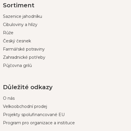
Sortiment
á
p
Sazenice jahodníku
a
t
Cibuloviny a hlízy
í
Růže
Český česnek
Farmářské potraviny
Zahradnické potřeby
Půjčovna grilů
Důležité odkazy
O nás
Velkoobchodní prodej
Projekty spolufinancované EU
Program pro organizace a instituce