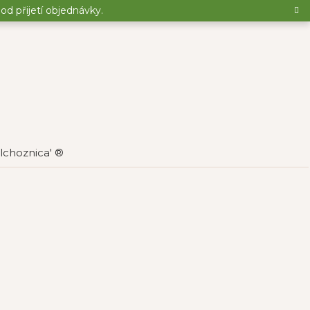
d přijetí objednávky.
lchoznica' ®