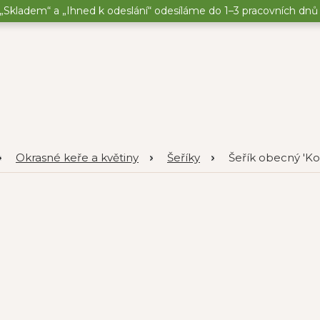
„Skladem“ a „Ihned k odeslání“ odesíláme do 1–3 pracovních dnů o
Okrasné keře a květiny
Šeříky
Šeřík obecný 'Ko