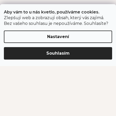
Aby vám to u nás kvetlo, používáme cookies.
Kontakt
Zlepšují web a zobrazují obsah, který vás zajímá.
Bez vašeho souhlasu je nepoužíváme. Souhlasíte?
eshop
@
jahodarnabrozany.cz
+420 477 477 057
Nastavení
Souhlasím
Odběr newsletteru
Vložením e-mailu souhlasíte s podmínkami
ochrany
osobních údajů
.
PŘIHLÁSIT SE
Jahodárna Brozany
Obchodní podmínky