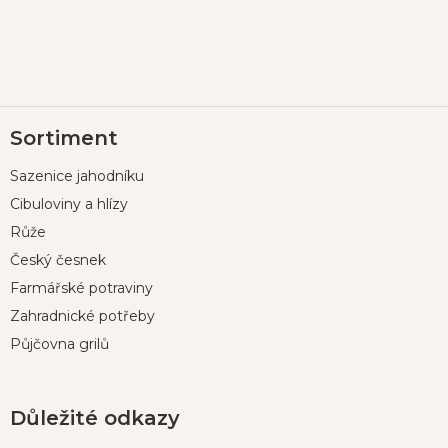
Z
Sortiment
á
p
Sazenice jahodníku
a
t
Cibuloviny a hlízy
í
Růže
Český česnek
Farmářské potraviny
Zahradnické potřeby
Půjčovna grilů
Důležité odkazy