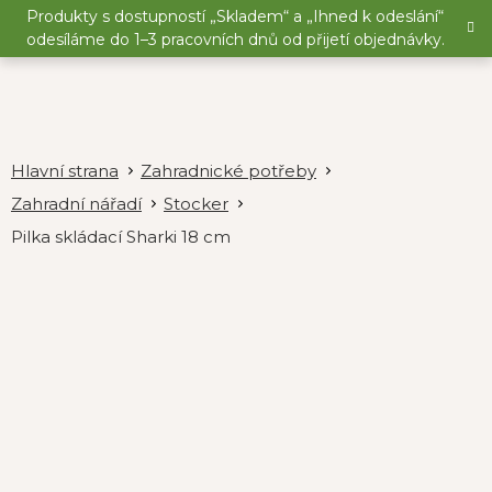
Přejít
Produkty s dostupností „Skladem“ a „Ihned k odeslání“
na
odesíláme do 1–3 pracovních dnů od přijetí objednávky.
obsah
Zahradnické potřeby
Zahradní nářadí
Stocker
Pilka skládací Sharki 18 cm