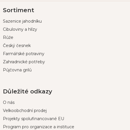
Z
Sortiment
á
p
Sazenice jahodníku
a
t
Cibuloviny a hlízy
í
Růže
Český česnek
Farmářské potraviny
Zahradnické potřeby
Půjčovna grilů
Důležité odkazy
O nás
Velkoobchodní prodej
Projekty spolufinancované EU
Program pro organizace a instituce