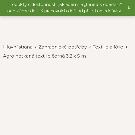
Přejít
Produkty s dostupností „Skladem“ a „Ihned k odeslání“
na
odesíláme do 1–3 pracovních dnů od přijetí objednávky.
obsah
Zahradnické potřeby
Textilie a fólie
Agro netkaná textilie černá 3,2 x 5 m