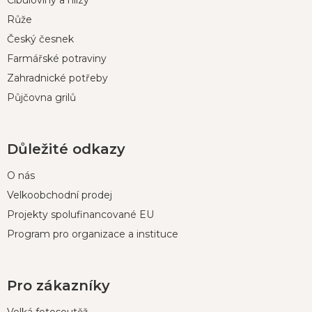
t
í
Růže
Český česnek
Farmářské potraviny
Zahradnické potřeby
Půjčovna grilů
Důležité odkazy
O nás
Velkoobchodní prodej
Projekty spolufinancované EU
Program pro organizace a instituce
Pro zákazníky
Velká fotosoutěž