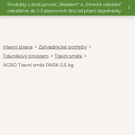
Přejít
Produkty s dostupností „Skladem“ a „Ihned k odeslání“
na
odesíláme do 1–3 pracovních dnů od přijetí objednávky.
obsah
Zahradnické potřeby
Trávníkový program
Travní směsi
AGRO Travní směs PARK 0,5 kg