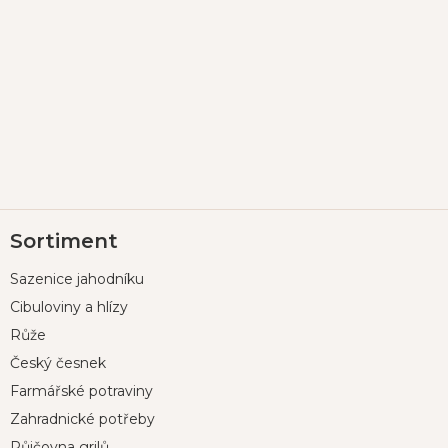
Z
Sortiment
á
p
Sazenice jahodníku
a
t
Cibuloviny a hlízy
í
Růže
Český česnek
Farmářské potraviny
Zahradnické potřeby
Půjčovna grilů