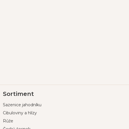
Z
Sortiment
á
p
Sazenice jahodníku
a
t
Cibuloviny a hlízy
í
Růže