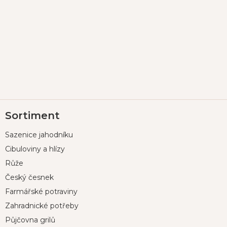
Z
Sortiment
á
p
Sazenice jahodníku
a
t
Cibuloviny a hlízy
í
Růže
Český česnek
Farmářské potraviny
Zahradnické potřeby
Půjčovna grilů