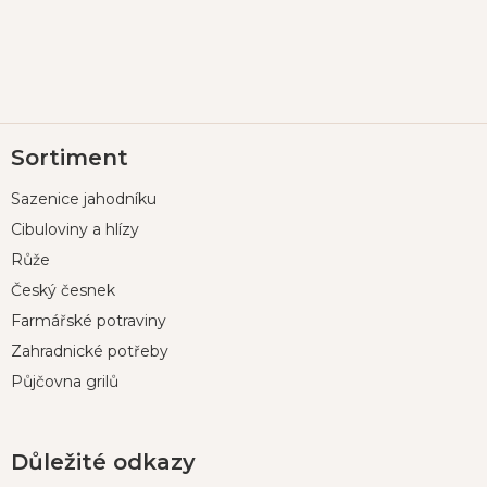
Z
Sortiment
á
p
Sazenice jahodníku
a
t
Cibuloviny a hlízy
í
Růže
Český česnek
Farmářské potraviny
Zahradnické potřeby
Půjčovna grilů
Důležité odkazy