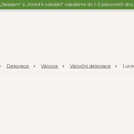
„Skladem“ a „Ihned k odeslání“ odesíláme do 1–3 pracovních dnů o
Dekorace
Vánoce
Vánoční dekorace
Luce