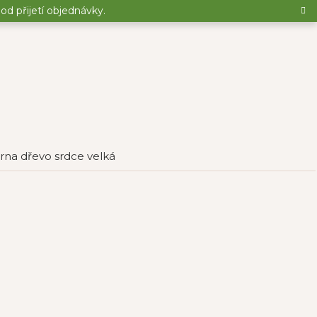
d přijetí objednávky.
rna dřevo srdce velká