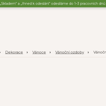
„Skladem“ a „Ihned k odeslání“ odesíláme do 1–3 pracovních dnů o
Dekorace
Vánoce
Vánoční ozdoby
Vánoční