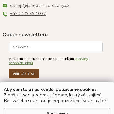
eshop
@
jahodarnabrozany.cz
+420 477 477 057
Odběr newsletteru
Vložením e-mailu souhlasíte s podmínkami
ochrany
osobních údajů
.
PŘIHLÁSIT SE
Aby vám to u nás kvetlo, používáme cookies.
Zlepšují web a zobrazují obsah, který vás zajímá.
Jahodárna Brozany
Obchodní podmínky
Bez vašeho souhlasu je nepoužíváme. Souhlasíte?
Podmínky ochrany údajů
Nastavení