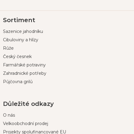
Z
Sortiment
á
p
Sazenice jahodníku
a
t
Cibuloviny a hlízy
í
Růže
Český česnek
Farmářské potraviny
Zahradnické potřeby
Půjčovna grilů
Důležité odkazy
O nás
Velkoobchodní prodej
Projekty spolufinancované EU