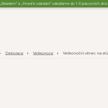
„Skladem“ a „Ihned k odeslání“ odesíláme do 1–3 pracovních dnů o
Dekorace
Velikonoce
Velikonoční věnec na stůl 