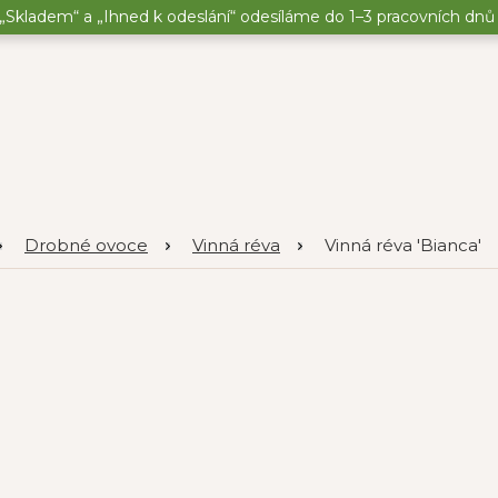
„Skladem“ a „Ihned k odeslání“ odesíláme do 1–3 pracovních dnů o
Drobné ovoce
Vinná réva
Vinná réva 'Bianca'