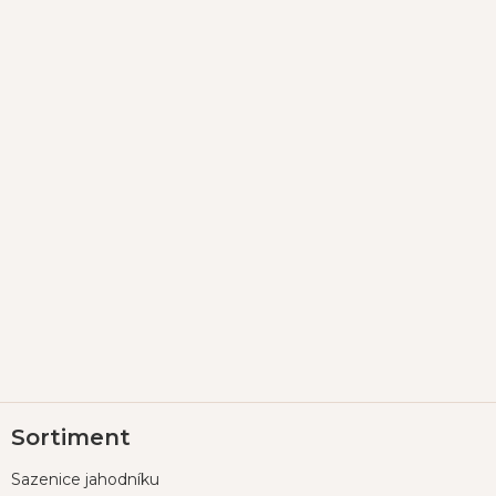
Z
Sortiment
á
p
Sazenice jahodníku
a