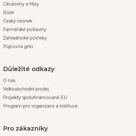
t
Cibuloviny a hlízy
í
Růže
Český česnek
Farmářské potraviny
Zahradnické potřeby
Půjčovna grilů
Důležité odkazy
O nás
Velkoobchodní prodej
Projekty spolufinancované EU
Program pro organizace a instituce
Pro zákazníky