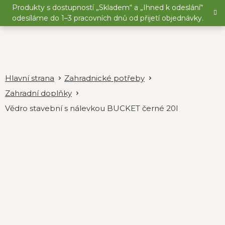
Přejít
Produkty s dostupností „Skladem“ a „Ihned k odeslání“
na
odesíláme do 1–3 pracovních dnů od přijetí objednávky.
obsah
Zahradnické potřeby
Zahradní doplňky
Vědro stavební s nálevkou BUCKET černé 20l