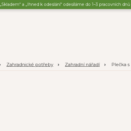
„Skladem“ a „Ihned k odeslání“ odesíláme do 1–3 pracovních dnů o
Zahradnické potřeby
Zahradní nářadí
Plečka s