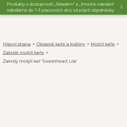
Přejít
Produkty s dostupností „Skladem“ a „Ihned k odeslání“
na
odesíláme do 1–3 pracovních dnů od přijetí objednávky.
obsah
Okrasné keře a květiny
Motýlí keře
Zakrslé motýlí keře
Zakrslý motýlí keř 'Sweetheart Lila'