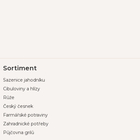
Z
Sortiment
á
p
Sazenice jahodníku
a
t
Cibuloviny a hlízy
í
Růže
Český česnek
Farmářské potraviny
Zahradnické potřeby
Půjčovna grilů