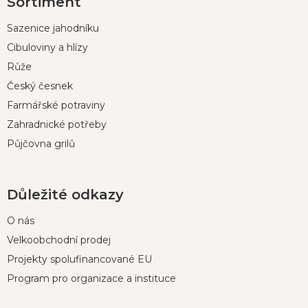
Sortiment
á
p
Sazenice jahodníku
a
t
Cibuloviny a hlízy
í
Růže
Český česnek
Farmářské potraviny
Zahradnické potřeby
Půjčovna grilů
Důležité odkazy
O nás
Velkoobchodní prodej
Projekty spolufinancované EU
Program pro organizace a instituce