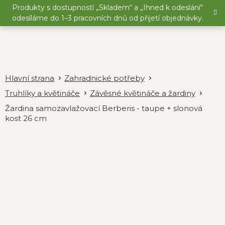
Přejít
Produkty s dostupností „Skladem“ a „Ihned k odeslání“
na
odesíláme do 1–3 pracovních dnů od přijetí objednávky.
obsah
Zahradnické potřeby
Truhlíky a květináče
Závěsné květináče a žardiny
Žardina samozavlažovací Berberis - taupe + slonová
kost 26 cm