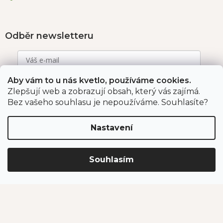
Odběr newsletteru
Aby vám to u nás kvetlo, používáme cookies.
Vložením e-mailu souhlasíte s podmínkami
ochrany
osobních údajů
.
Zlepšují web a zobrazují obsah, který vás zajímá.
Bez vašeho souhlasu je nepoužíváme. Souhlasíte?
PŘIHLÁSIT SE
Nastavení
Jahodárna Brozany
Obchodní podmínky
Souhlasím
Podmínky ochrany údajů
Vytvořil Shoptet Premium
Copyright 2026
Jahodárna Brozany nad Ohří s.r.o.
. Všechna