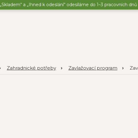
„Skladem“ a „Ihned k odeslání“ odesíláme do 1–3 pracovních dnů o
Zahradnické potřeby
Zavlažovací program
Zav