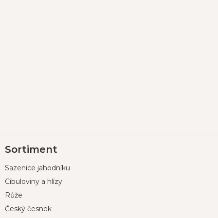
Z
Sortiment
á
p
Sazenice jahodníku
a
t
Cibuloviny a hlízy
í
Růže
Český česnek