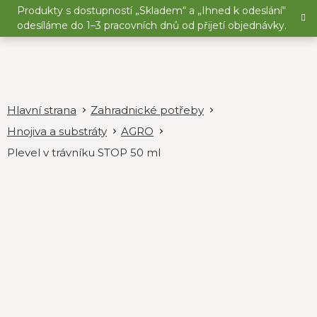
Přejít
Produkty s dostupností „Skladem“ a „Ihned k odeslání“
na
odesíláme do 1–3 pracovních dnů od přijetí objednávky.
obsah
Zahradnické potřeby
Hnojiva a substráty
AGRO
Plevel v trávníku STOP 50 ml