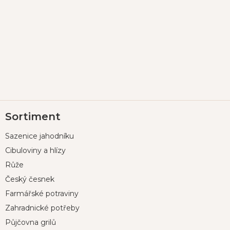
Z
Sortiment
á
p
Sazenice jahodníku
a
t
Cibuloviny a hlízy
í
Růže
Český česnek
Farmářské potraviny
Zahradnické potřeby
Půjčovna grilů