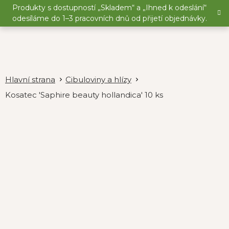
Přejít
Produkty s dostupností „Skladem“ a „Ihned k odeslání“
na
odesíláme do 1–3 pracovních dnů od přijetí objednávky.
obsah
Cibuloviny a hlízy
Kosatec 'Saphire beauty hollandica' 10 ks