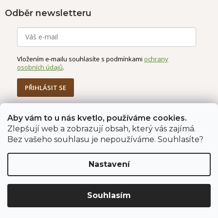
Odběr newsletteru
Vložením e-mailu souhlasíte s podmínkami
ochrany
osobních údajů
.
PŘIHLÁSIT SE
Aby vám to u nás kvetlo, používáme cookies.
Zlepšují web a zobrazují obsah, který vás zajímá.
Jahodárna Brozany
Obchodní podmínky
Bez vašeho souhlasu je nepoužíváme. Souhlasíte?
Podmínky ochrany údajů
Nastavení
Vytvořil Shoptet Premium
Copyright 2026
Jahodárna Brozany nad Ohří s.r.o.
. Všechna
Souhlasím
práva vyhrazena.
Upravit nastavení cookies