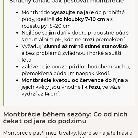
Stručný tahák: Jak pěstovat montbrécie
Montbrécie
vysazujte na jaře
do prohřáté
půdy, ideálně
do hloubky 7–10 cm
a s
rozestupy 15–20 cm.
Nejlépe se jim daří v dobře propustné půdě
s neutrálním pH, kde nehrozí přemokření.
Vyžadují
slunné až mírně stinné stanoviště
a bez problémů zvládnou i horké a sušší
léto.
Zalévejte je pouze při dlouhodobém suchu,
přemokřená půda jim naopak škodí.
Montbrécie kvetou od července do října
a
jejich květy jsou vhodné
i k řezu
, ve váze
vydrží až 14 dní.
Montbrécie během sezóny: Co od nich
čekat od jara do podzimu
Montbrécie patří mezi trvalky, které se na jaře hlásí o