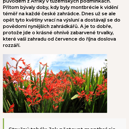
původem z Afriky v tuzemských podmínkách.
Přitom bývaly doby, kdy byly montbrécie k vidění
téměř na každé české zahrádce. Dnes už se ale
opět tyto květiny vrací na výsluní a dostávají se do
povědomí nynějších zahrádkářů. A je to dobře,
protože jde o krásné ohnivě zabarvené trvalky,
které vaši zahradu od července do října doslova
rozzáří.