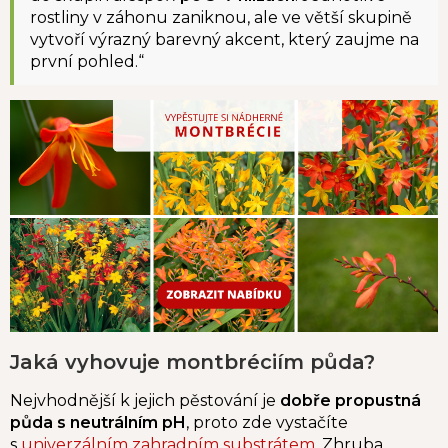
rostliny v záhonu zaniknou, ale ve větší skupině
vytvoří výrazný barevný akcent, který zaujme na
první pohled.
“
Jaká vyhovuje montbréciím půda?
Nejvhodnější k jejich pěstování je
dobře propustná
půda s neutrálním pH
, proto zde vystačíte
s
univerzálním zahradním substrátem
. Zhruba