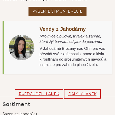
Vendy z Jahodárny
Milovnice cibulovin, trvalek a zahrad,
které žijí barvami od jara do podzimu.
V Jahodárně Brozany nad Ohří pro vás
převádí své zkušenosti z praxe a lásku
k rostlinám do srozumitelných návodů a
inspirace pro zahradu plnou života.
PŘEDCHOZÍ ČLÁNEK
DALŠÍ ČLÁNEK
Z
Sortiment
á
p
Sazenice jahodníku