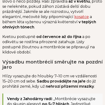
slovo o něco později. Raší zpravidla
až v květnu
, proto
se nelekněte, pokud záhon zůstává delší dobu
prázdnější. Jakmile se ale rozrostou, vytvoří
elegantní, mečovité listy připomínající
kosatce
a
během léta vyženou výrazná květenství
v teplých
ohnivých tónech
.
Kvetou postupně
od července až do října
a po
odkvětu se rostlina přirozeně zatahuje. Listy
postupně žloutnou a montbrécie se připravují na
klidové období.
Výsadbu montbrécií směrujte na pozdní
jaro
Hlízy vysazujte do hloubky 7–10 cm ve vzdálenosti
15–20 cm od sebe.
Sadbu provádějte na jaře
do již
prohřáté země, kdy už
nehrozí přízemní mrazíky
.
Vendy z Jahodárny radí:
„Montbrécie vysazujte
do skupin alespoň
po 5–7 hlízách
. Jednotlivé