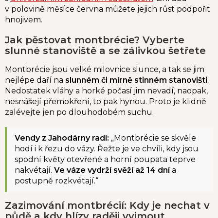
v polovině měsíce června můžete jejich růst podpořit
hnojivem.
Jak pěstovat montbrécie? Vyberte
slunné stanoviště a se zálivkou šetřete
Montbrécie jsou velké milovnice slunce, a tak se jim
nejlépe daří na
slunném či mírně stinném stanovišti
.
Nedostatek vláhy a horké počasí jim nevadí, naopak,
nesnášejí přemokření, to pak hynou. Proto je klidně
zalévejte jen po dlouhodobém suchu.
Vendy z Jahodárny radí:
„Montbrécie se skvěle
hodí i k řezu do vázy. Řežte je ve chvíli, kdy jsou
spodní květy otevřené a horní poupata teprve
nakvétají.
Ve váze vydrží svěží až 14 dní
a
postupně rozkvétají.
“
Zazimování montbrécií: Kdy je nechat v
půdě a kdy hlízy raději vyjmout