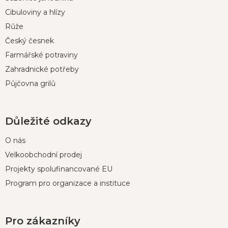
a
t
Cibuloviny a hlízy
í
Růže
Český česnek
Farmářské potraviny
Zahradnické potřeby
Půjčovna grilů
Důležité odkazy
O nás
Velkoobchodní prodej
Projekty spolufinancované EU
Program pro organizace a instituce
Pro zákazníky