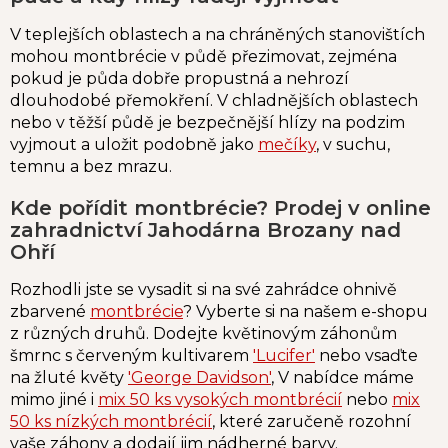
V teplejších oblastech a na chráněných stanovištích
mohou montbrécie v půdě přezimovat, zejména
pokud je půda dobře propustná a nehrozí
dlouhodobé přemokření. V chladnějších oblastech
nebo v těžší půdě je bezpečnější hlízy na podzim
vyjmout a uložit podobně jako
mečíky
, v suchu,
temnu a bez mrazu.
Kde pořídit montbrécie? Prodej v online
zahradnictví Jahodárna Brozany nad
Ohří
Rozhodli jste se vysadit si na své zahrádce ohnivě
zbarvené
montbrécie
? Vyberte si na našem e-shopu
z různých druhů. Dodejte květinovým záhonům
šmrnc s červeným kultivarem
'Lucifer'
nebo vsaďte
na žluté květy
'George Davidson'
, V nabídce máme
mimo jiné i
mix 50 ks vysokých montbrécií
nebo
mix
50 ks nízkých montbrécií
, které zaručeně rozohní
vaše záhony a dodají jim nádherné barvy.