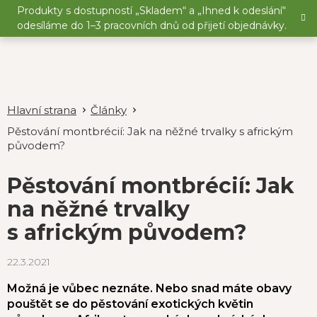
Přejít
Produkty s dostupností „Skladem“ a „Ihned k odeslání“
na
odesíláme do 1–3 pracovních dnů od přijetí objednávky.
obsah
Články
Pěstování montbrécií: Jak na něžné trvalky s africkým
původem?
Pěstování montbrécií: Jak
na něžné trvalky
s africkým původem?
22.3.2021
Možná je vůbec neznáte. Nebo snad máte obavy
pouštět se do pěstování exotických květin