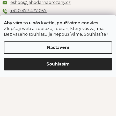
eshop
@
jahodarnabrozany.cz
+420 477 477 057
Aby vám to u nás kvetlo, používáme cookies.
Zlepšují web a zobrazují obsah, který vás zajímá.
Odběr newsletteru
Bez vašeho souhlasu je nepoužíváme. Souhlasíte?
Nastavení
Vložením e-mailu souhlasíte s podmínkami
ochrany
osobních údajů
.
Souhlasím
PŘIHLÁSIT SE
Jahodárna Brozany
Obchodní podmínky
Podmínky ochrany údajů
Vytvořil Shoptet Premium