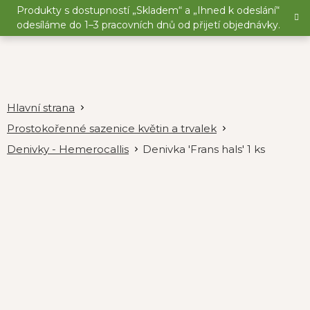
Přejít
Produkty s dostupností „Skladem“ a „Ihned k odeslání“
na
odesíláme do 1–3 pracovních dnů od přijetí objednávky.
obsah
Prostokořenné sazenice květin a trvalek
Denivky - Hemerocallis
Denivka 'Frans hals' 1 ks