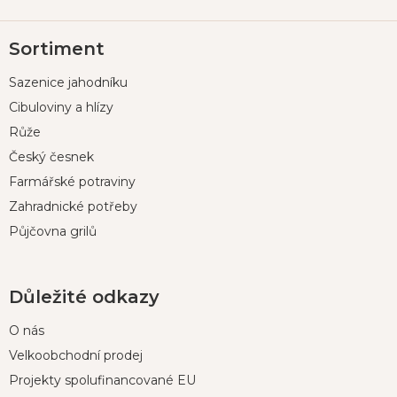
Z
Sortiment
á
p
Sazenice jahodníku
a
t
Cibuloviny a hlízy
í
Růže
Český česnek
Farmářské potraviny
Zahradnické potřeby
Půjčovna grilů
Důležité odkazy
O nás
Velkoobchodní prodej
Projekty spolufinancované EU