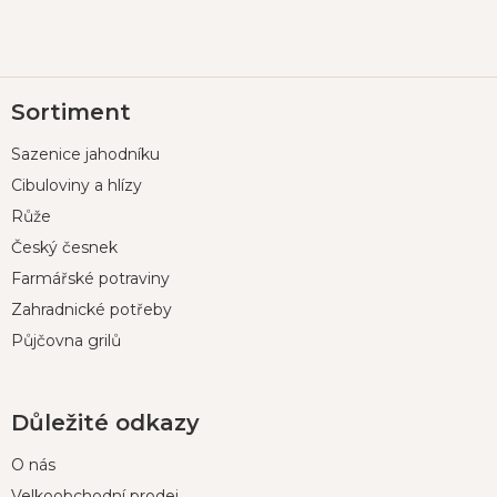
Z
Sortiment
á
p
Sazenice jahodníku
a
t
Cibuloviny a hlízy
í
Růže
Český česnek
Farmářské potraviny
Zahradnické potřeby
Půjčovna grilů
Důležité odkazy
O nás
Velkoobchodní prodej