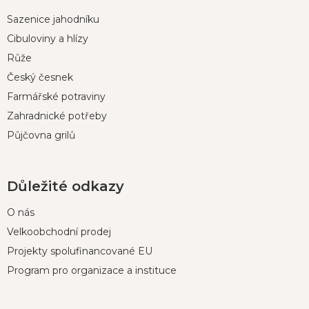
p
Sazenice jahodníku
a
t
Cibuloviny a hlízy
í
Růže
Český česnek
Farmářské potraviny
Zahradnické potřeby
Půjčovna grilů
Důležité odkazy
O nás
Velkoobchodní prodej
Projekty spolufinancované EU
Program pro organizace a instituce