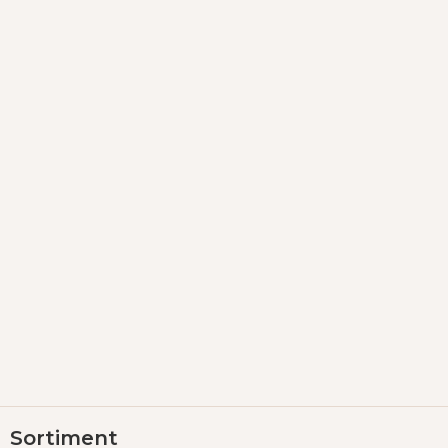
Z
Sortiment
á