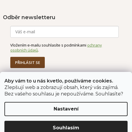
Odběr newsletteru
Vložením e-mailu souhlasíte s podmínkami
ochrany
osobních údajů
.
PŘIHLÁSIT SE
Aby vám to u nás kvetlo, používáme cookies.
Zlepšují web a zobrazují obsah, který vás zajímá.
Jahodárna Brozany
Obchodní podmínky
Bez vašeho souhlasu je nepoužíváme. Souhlasíte?
Podmínky ochrany údajů
Nastavení
Vytvořil Shoptet Premium
Copyright 2026
Jahodárna Brozany nad Ohří s.r.o.
. Všechna
Souhlasím