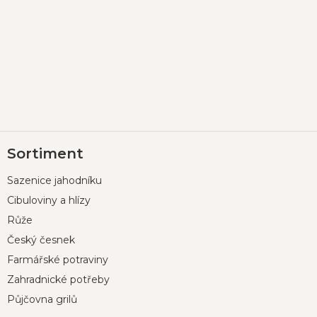
Z
Sortiment
á
p
Sazenice jahodníku
a
t
Cibuloviny a hlízy
í
Růže
Český česnek
Farmářské potraviny
Zahradnické potřeby
Půjčovna grilů