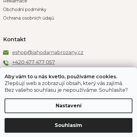
Reklamace
Obchodní podmínky
Ochrana osobních údajů
Kontakt
eshop
@
jahodarnabrozany.cz
+420 477 477 057
Aby vám to u nás kvetlo, používáme cookies.
Zlepšují web a zobrazují obsah, který vás zajímá.
Odběr newsletteru
Bez vašeho souhlasu je nepoužíváme. Souhlasíte?
Nastavení
Vložením e-mailu souhlasíte s podmínkami
ochrany
osobních údajů
.
Souhlasím
PŘIHLÁSIT SE