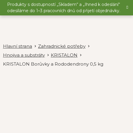
Přejít
Produkty s dostupností „Skladem“ a „Ihned k odeslání“
na
odesíláme do 1–3 pracovních dnů od přijetí objednávky.
obsah
Zahradnické potřeby
Hnojiva a substráty
KRISTALON
KRISTALON Borůvky a Rododendrony 0,5 kg