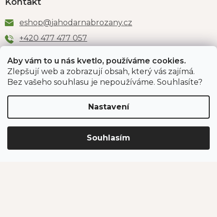
Kontakt
eshop
@
jahodarnabrozany.cz
+420 477 477 057
Aby vám to u nás kvetlo, používáme cookies.
Zlepšují web a zobrazují obsah, který vás zajímá.
Odběr newsletteru
Bez vašeho souhlasu je nepoužíváme. Souhlasíte?
Nastavení
Vložením e-mailu souhlasíte s podmínkami
ochrany
osobních údajů
.
Souhlasím
PŘIHLÁSIT SE
Jahodárna Brozany
Obchodní podmínky
Podmínky ochrany údajů