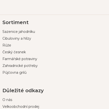
Z
Sortiment
á
p
Sazenice jahodníku
a
t
Cibuloviny a hlízy
í
Růže
Český česnek
Farmářské potraviny
Zahradnické potřeby
Půjčovna grilů
Důležité odkazy
O nás
Velkoobchodní prodej