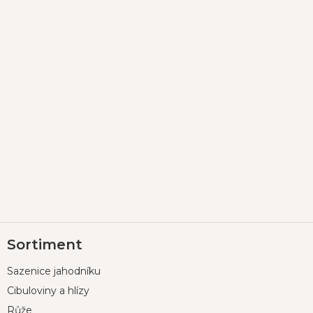
Z
Sortiment
á
p
Sazenice jahodníku
a
t
Cibuloviny a hlízy
í
Růže