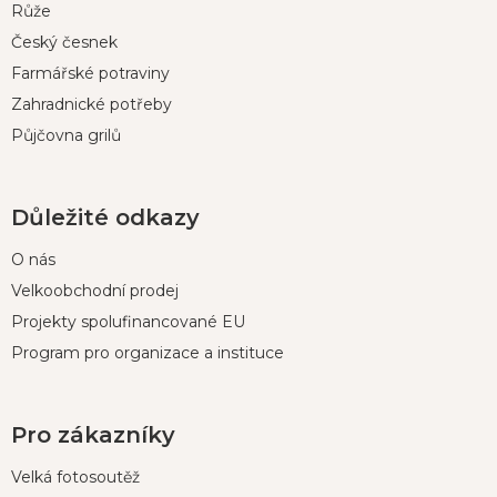
í
Růže
Český česnek
Farmářské potraviny
Zahradnické potřeby
Půjčovna grilů
Důležité odkazy
O nás
Velkoobchodní prodej
Projekty spolufinancované EU
Program pro organizace a instituce
Pro zákazníky
Velká fotosoutěž