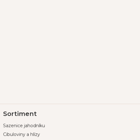
Z
Sortiment
á
p
Sazenice jahodníku
a
t
Cibuloviny a hlízy