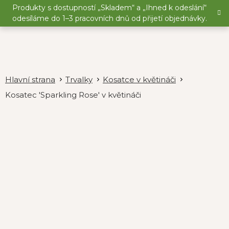
Přejít
Produkty s dostupností „Skladem“ a „Ihned k odeslání“
na
odesíláme do 1–3 pracovních dnů od přijetí objednávky.
obsah
Trvalky
Kosatce v květináči
Kosatec 'Sparkling Rose' v květináči