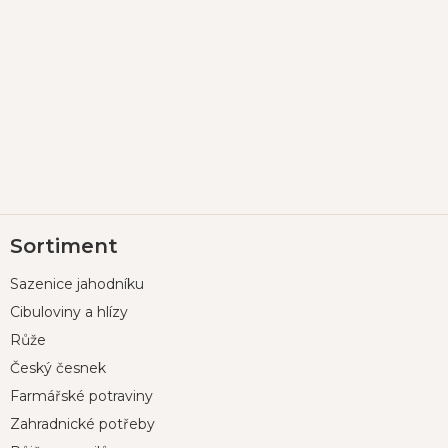
Z
Sortiment
á
p
Sazenice jahodníku
a
t
Cibuloviny a hlízy
í
Růže
Český česnek
Farmářské potraviny
Zahradnické potřeby