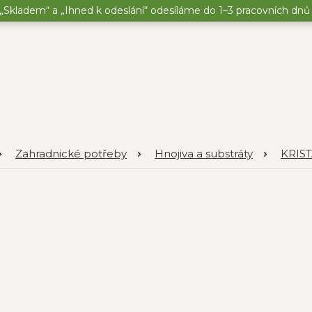
„Skladem“ a „Ihned k odeslání“ odesíláme do 1–3 pracovních dnů o
Zahradnické potřeby
Hnojiva a substráty
KRIS