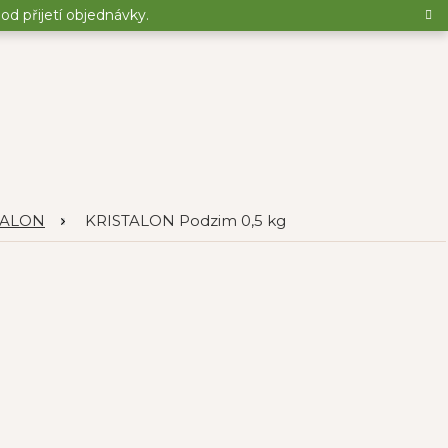
d přijetí objednávky.
TALON
KRISTALON Podzim 0,5 kg