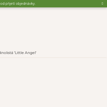
d přijetí objednávky.
inolistá 'Little Angel'