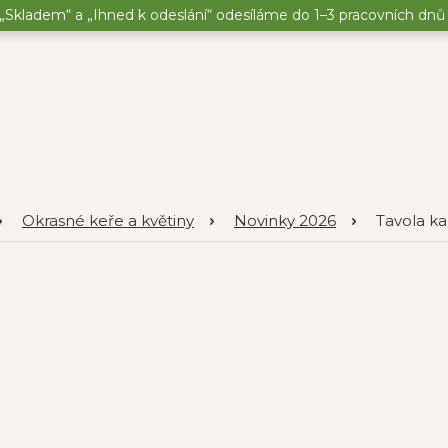
„Skladem“ a „Ihned k odeslání“ odesíláme do 1–3 pracovních dnů o
Okrasné keře a květiny
Novinky 2026
Tavola kal