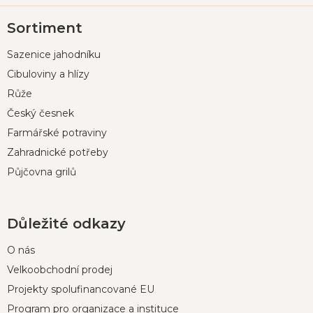
Z
Sortiment
á
p
Sazenice jahodníku
a
t
Cibuloviny a hlízy
í
Růže
Český česnek
Farmářské potraviny
Zahradnické potřeby
Půjčovna grilů
Důležité odkazy
O nás
Velkoobchodní prodej
Projekty spolufinancované EU
Program pro organizace a instituce