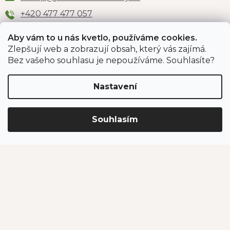
+420 477 477 057
Aby vám to u nás kvetlo, používáme cookies.
Zlepšují web a zobrazují obsah, který vás zajímá.
Odběr newsletteru
Bez vašeho souhlasu je nepoužíváme. Souhlasíte?
Nastavení
Vložením e-mailu souhlasíte s podmínkami
ochrany
osobních údajů
.
Souhlasím
PŘIHLÁSIT SE
Jahodárna Brozany
Obchodní podmínky
Podmínky ochrany údajů
Vytvořil Shoptet Premium