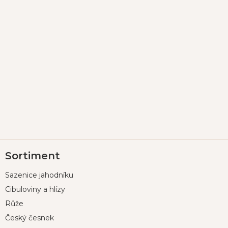
Z
Sortiment
á
p
Sazenice jahodníku
a
t
Cibuloviny a hlízy
í
Růže
Český česnek