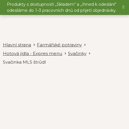
Přejít
Produkty s dostupností „Skladem“ a „Ihned k odeslání“
na
odesíláme do 1–3 pracovních dnů od přijetí objednávky.
obsah
Farmářské potraviny
Hotová jídla - Expres menu
Svačinky
Svačinka MLS štrůdl