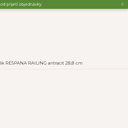
d přijetí objednávky.
lík RESPANA RAILING antracit 28,8 cm