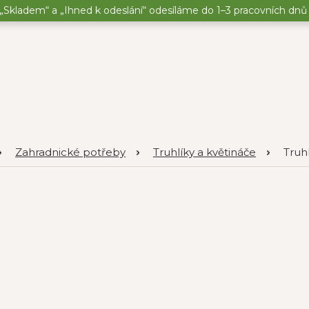
„Skladem“ a „Ihned k odeslání“ odesíláme do 1–3 pracovních dnů o
Zahradnické potřeby
Truhlíky a květináče
Truh